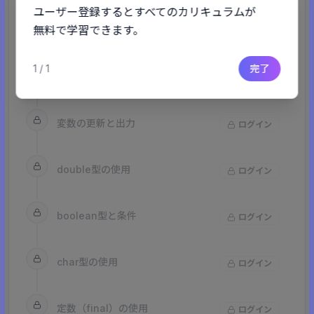
ユーザー登録するとすべてのカリキュラムが
無料で学習できます。
計算結果の出力
ログイン
1
/
1
完了
複数変数の組み合わせ
ログイン
変数の更新と出力
ログイン
double型の使用
ログイン
boolean型と条件
ログイン
char型の使用
ログイン
定数（final）の使用
ログイン